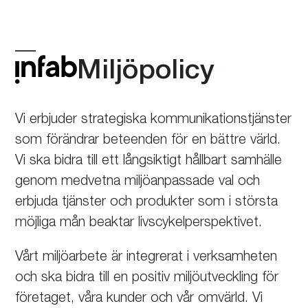
Skip
to
content
Öppna
Stäng
Miljöpolicy
mobilmeny
mobilmeny
Vi erbjuder strategiska kommunikationstjänster
som förändrar beteenden för en bättre värld.
Vi ska bidra till ett långsiktigt hållbart samhälle
genom medvetna miljöanpassade val och
erbjuda tjänster och produkter som i största
möjliga mån beaktar livscykelperspektivet.
Vårt miljöarbete är integrerat i verksamheten
och ska bidra till en positiv miljöutveckling för
företaget, våra kunder och vår omvärld. Vi