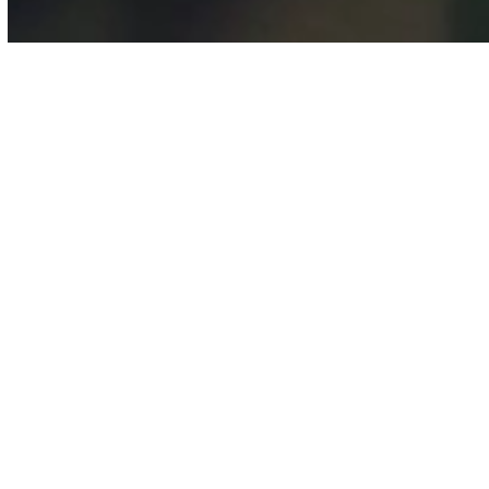
Fans av alla
företag,
kommuner,
myndigheter, och
människor som
jobbar för en