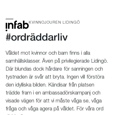
Skip
to
content
KVINNOJOUREN LIDINGÖ
Öppna
Stäng
mobilmeny
mobilmeny
#ordräddarliv
Våldet mot kvinnor och barn finns i alla
samhällsklasser. Även på privilegierade Lidingö.
Där blundas dock hårdare för sanningen och
tystnaden är svår att bryta. Ingen vill förstöra
den idylliska bilden. Kändisar från platsen
trädde fram i en ambassadörskampanj och
visade vägen för att vi måste våga se, våga
fråga och våga agera på våldet. För våra ord