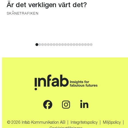
carousel
Är det verkligen värt det?
navigation
SKÅNETRAFIKEN
buttons
Press
escape
to
go
to
the
first
slide
Facebook
Instagram
LinkedIn
© 2026 Infab Kommunikation AB |
Integritetspolicy
|
Miljöpolicy
|