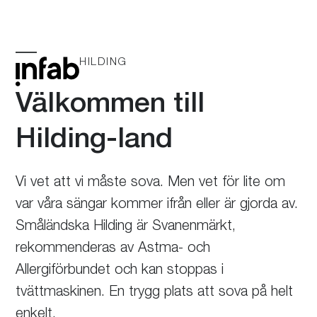
Skip
to
content
HILDING
Öppna
Stäng
mobilmeny
mobilmeny
Välkommen till
Hilding-land
Vi vet att vi måste sova. Men vet för lite om
var våra sängar kommer ifrån eller är gjorda av.
Småländska Hilding är Svanenmärkt,
rekommenderas av Astma- och
Allergiförbundet och kan stoppas i
tvättmaskinen. En trygg plats att sova på helt
enkelt.