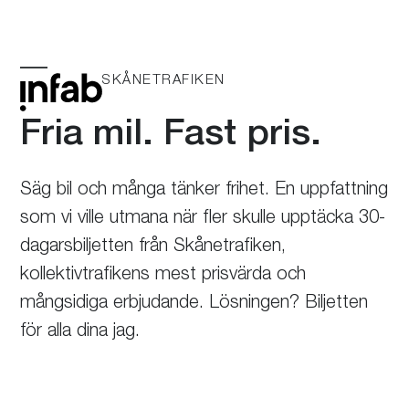
Skip
to
content
SKÅNETRAFIKEN
Öppna
Stäng
mobilmeny
mobilmeny
Fria mil. Fast pris.
Säg bil och många tänker frihet. En uppfattning
som vi ville utmana när fler skulle upptäcka 30-
dagarsbiljetten från Skånetrafiken,
kollektivtrafikens mest prisvärda och
mångsidiga erbjudande. Lösningen? Biljetten
för alla dina jag.