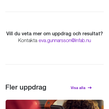
Vill du veta mer om uppdrag och resultat?
eva.gunnarsson@infab.nu
Fler uppdrag
Visa alla
Use
the