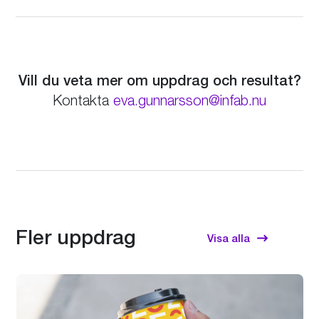
Vill du veta mer om uppdrag och resultat?
eva.gunnarsson@infab.nu
Fler uppdrag
Visa alla
Use
the
left