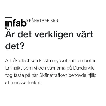
Skip
to
content
SKÅNETRAFIKEN
Öppna
Stäng
mobilmeny
mobilmeny
Är det verkligen värt
det?
Att åka fast kan kosta mycket mer än böter.
En insikt som vi och vännerna på Dunderville
tog fasta på när Skånetrafiken behövde hjälp
att minska fusket.