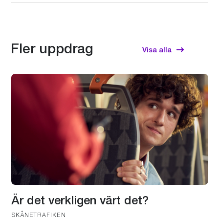
Fler uppdrag
Visa alla
Use
the
left
and
right
arrow
keys
to
access
the
carousel
Är det verkligen värt det?
navigation
SKÅNETRAFIKEN