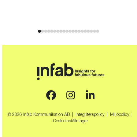
buttons
Press
escape
to
go
to
the
first
slide
Facebook
Instagram
LinkedIn
© 2026 Infab Kommunikation AB |
Integritetspolicy
|
Miljöpolicy
|
Cookieinställningar