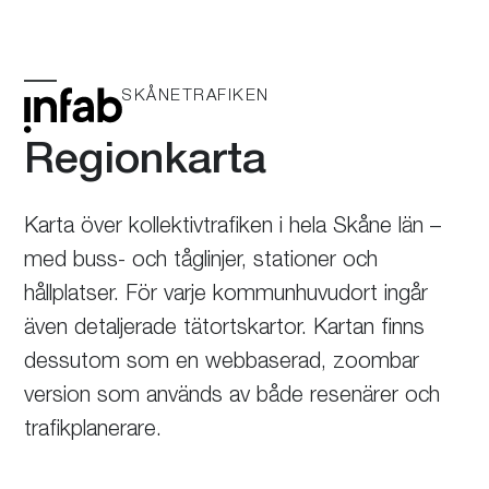
Skip
to
content
SKÅNETRAFIKEN
Öppna
Stäng
mobilmeny
mobilmeny
Regionkarta
Karta över kollektivtrafiken i hela Skåne län –
med buss- och tåglinjer, stationer och
hållplatser. För varje kommunhuvudort ingår
även detaljerade tätortskartor. Kartan finns
dessutom som en webbaserad, zoombar
version som används av både resenärer och
trafikplanerare.